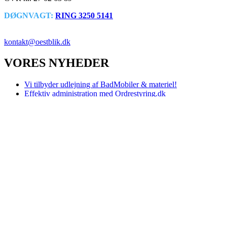
DØGNVAGT:
RING 3250 5141
VVS SERVICE NU!
kontakt@oestblik.dk
VORES NYHEDER
Vi tilbyder udlejning af BadMobiler & materiel!
Effektiv administration med Ordrestyring.dk
Ny vandlås med rottesikring
Nye regler gør det muligt at fjerne kalk fra drikkevandet!
VI STØTTER
Besøg de
Danske Hospitalklovne her
!
KUNDEANMELDELSER