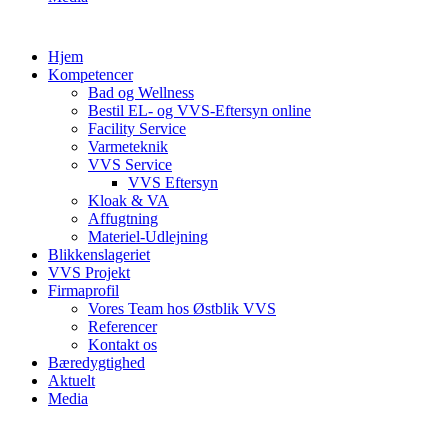
Hjem
Kompetencer
Bad og Wellness
Bestil EL- og VVS-Eftersyn online
Facility Service
Varmeteknik
VVS Service
VVS Eftersyn
Kloak & VA
Affugtning
Materiel-Udlejning
Blikkenslageriet
VVS Projekt
Firmaprofil
Vores Team hos Østblik VVS
Referencer
Kontakt os
Bæredygtighed
Aktuelt
Media
VELKOMMEN TIL VORES NYE