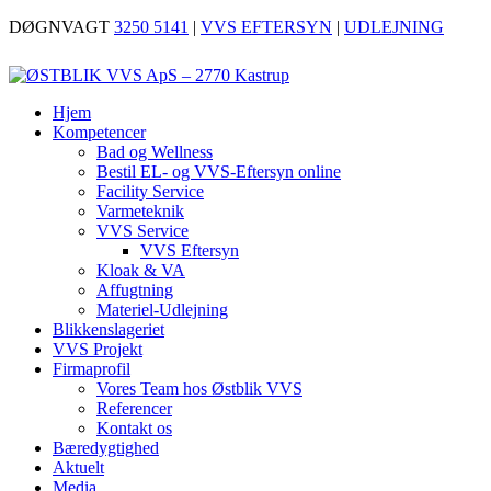
DØGNVAGT
3250 5141
|
VVS EFTERSYN
|
UDLEJNING
Hjem
Kompetencer
Bad og Wellness
Bestil EL- og VVS-Eftersyn online
Facility Service
Varmeteknik
VVS Service
VVS Eftersyn
Kloak & VA
Affugtning
Materiel-Udlejning
Blikkenslageriet
VVS Projekt
Firmaprofil
Vores Team hos Østblik VVS
Referencer
Kontakt os
Bæredygtighed
Aktuelt
Media