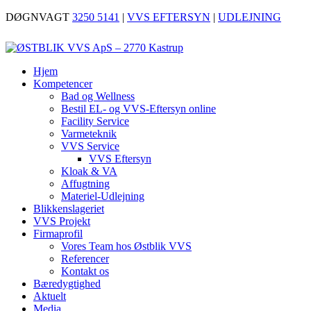
DØGNVAGT
3250 5141
|
VVS EFTERSYN
|
UDLEJNING
Hjem
Kompetencer
Bad og Wellness
Bestil EL- og VVS-Eftersyn online
Facility Service
Varmeteknik
VVS Service
VVS Eftersyn
Kloak & VA
Affugtning
Materiel-Udlejning
Blikkenslageriet
VVS Projekt
Firmaprofil
Vores Team hos Østblik VVS
Referencer
Kontakt os
Bæredygtighed
Aktuelt
Media