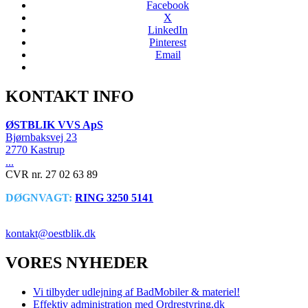
Facebook
X
LinkedIn
Pinterest
Email
KONTAKT INFO
ØSTBLIK VVS ApS
Bjørnbaksvej 23
2770 Kastrup
...
CVR nr. 27 02 63 89
DØGNVAGT:
RING 3250 5141
VVS SERVICE NU!
kontakt@oestblik.dk
VORES NYHEDER
Vi tilbyder udlejning af BadMobiler & materiel!
Effektiv administration med Ordrestyring.dk