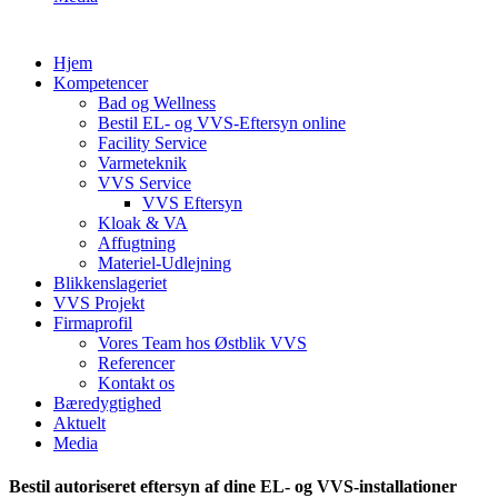
Hjem
Kompetencer
Bad og Wellness
Bestil EL- og VVS-Eftersyn online
Facility Service
Varmeteknik
VVS Service
VVS Eftersyn
Kloak & VA
Affugtning
Materiel-Udlejning
Blikkenslageriet
VVS Projekt
Firmaprofil
Vores Team hos Østblik VVS
Referencer
Kontakt os
Bæredygtighed
Aktuelt
Media
Bestil autoriseret eftersyn af dine EL- og VVS-installationer