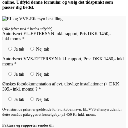
online. Udfyld denne formular og vælg det tidspunkt som
passer dig bedst.
(
)
Alle felter med * bedes udfyldt
Autoriseret EL-EFTERSYN inkl. rapport, Pris DKK 1450,-
inkl.moms *
Ja tak
Nej tak
Autoriseret VVS-EFTERSYN inkl. rapport, Pris: DKK 1450,- inkl.
moms *
Ja tak
Nej tak
Ønskes fotodokumentation af evt. ulovlige installationer (+ DKK
395,- inkl. moms) ? *
Ja tak
Nej tak
Ovenstående priser er gældende for Storkøbenhavn. EL/VVS eftersyn udenfor
dette område pålægges et kørselgebyr på 450 Kr. inkl. moms.
Faktura og rapporter sendes til: