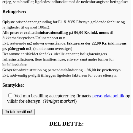
er jeg, som bestiller, ligeledes indforstået med de nedenfor angivne betingelser.
Betingelser:
Oplyste priser danner grundlag for El- & VVS-Eftersyn gældende for huse og
lejligheder til og med 100m2.
Alle priser er
excl. administrationstillæg på 96,00 Kr. inkl. moms
til
Sikkerhedsstyrelsen/Onlinerapport m.v.
Evt. resterende m2 udover ovenstående,
faktureres der 22,00 Kr. inkl. moms
pr. påbegyndt m2
, (kun det som overstiger)
Det samme er tilfældet for f.eks. ideelle anparter, boligforeningers
fællesinstallationer, flere familiers huse, erhverv samt andre former for
bofællesskaber.
Gebyr for administration og persondatahåndtering –
96,00 kr. pr/eftersyn.
Evt. nødvendig p-afgift tillægges ligeledes fakturaen for vores eftersyn.
Samtykke:
Ved min bestilling accepterer jeg firmaets
persondatapolitik
og
vilkår for eftersyn. (
Venligst marker!
)
DEL DETTE: