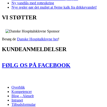
Ny vandlås med rottesikring
Nye regler gør det muligt at fjerne kalk fra drikkevandet!
VI STØTTER
Besøg de
Danske Hospitalklovne her
!
KUNDEANMELDELSER
FØLG OS PÅ FACEBOOK
Følg os på Facebook
Overblik
Kompetencer
Blog – Aktuelt
Intranet
Tilbudsformular