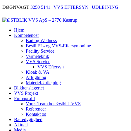
DØGNVAGT
3250 5141
|
VVS EFTERSYN
|
UDLEJNING
Hjem
Kompetencer
Bad og Wellness
Bestil EL- og VVS-Eftersyn online
Facility Service
Varmeteknik
VVS Service
VVS Eftersyn
Kloak & VA
Affugtning
Materiel-Udlejning
Blikkenslageriet
VVS Projekt
Firmaprofil
Vores Team hos Østblik VVS
Referencer
Kontakt os
Bæredygtighed
Aktuelt
Media