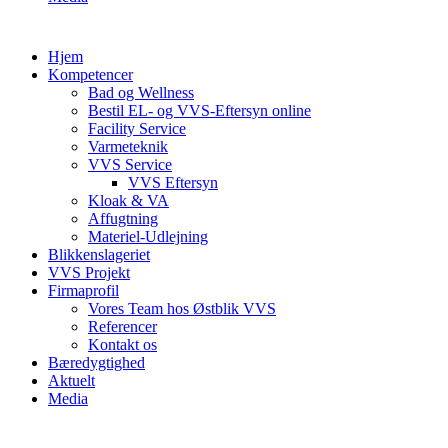
Hjem
Kompetencer
Bad og Wellness
Bestil EL- og VVS-Eftersyn online
Facility Service
Varmeteknik
VVS Service
VVS Eftersyn
Kloak & VA
Affugtning
Materiel-Udlejning
Blikkenslageriet
VVS Projekt
Firmaprofil
Vores Team hos Østblik VVS
Referencer
Kontakt os
Bæredygtighed
Aktuelt
Media
COOKIEPOLITIK