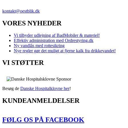
VVS SERVICE NU!
kontakt@oestblik.dk
VORES NYHEDER
Vi tilbyder udlejning af BadMobiler & materiel!
Effektiv administration med Ordrestyring.dk
Ny vandlås med rottesikring
Nye regler gør det muligt at fjerne kalk fra drikkevandet!
VI STØTTER
Besøg de
Danske Hospitalklovne her
!
KUNDEANMELDELSER
FØLG OS PÅ FACEBOOK