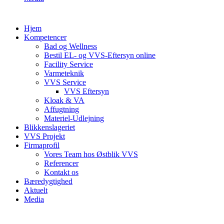
Hjem
Kompetencer
Bad og Wellness
Bestil EL- og VVS-Eftersyn online
Facility Service
Varmeteknik
VVS Service
VVS Eftersyn
Kloak & VA
Affugtning
Materiel-Udlejning
Blikkenslageriet
VVS Projekt
Firmaprofil
Vores Team hos Østblik VVS
Referencer
Kontakt os
Bæredygtighed
Aktuelt
Media