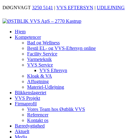
DØGNVAGT
3250 5141
|
VVS EFTERSYN
|
UDLEJNING
Hjem
Kompetencer
Bad og Wellness
Bestil EL- og VVS-Eftersyn online
Facility Service
Varmeteknik
VVS Service
VVS Eftersyn
Kloak & VA
Affugtning
Materiel-Udlejning
Blikkenslageriet
VVS Projekt
Firmaprofil
Vores Team hos Østblik VVS
Referencer
Kontakt os
Bæredygtighed
Aktuelt
Media