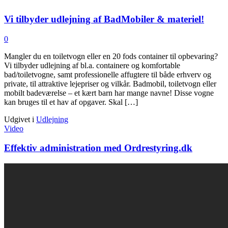
Vi tilbyder udlejning af BadMobiler & materiel!
0
Mangler du en toiletvogn eller en 20 fods container til opbevaring?
Vi tilbyder udlejning af bl.a. containere og komfortable
bad/toiletvogne, samt professionelle affugtere til både erhverv og
private, til attraktive lejepriser og vilkår. Badmobil, toiletvogn eller
mobilt badeværelse – et kært barn har mange navne! Disse vogne
kan bruges til et hav af opgaver. Skal […]
Udgivet i
Udlejning
Video
Effektiv administration med Ordrestyring.dk