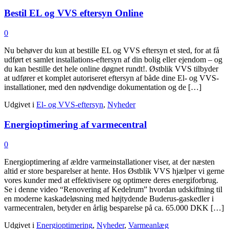
Bestil EL og VVS eftersyn Online
0
Nu behøver du kun at bestille EL og VVS eftersyn et sted, for at få
udført et samlet installations-eftersyn af din bolig eller ejendom – og
du kan bestille det hele online døgnet rundt!. Østblik VVS tilbyder
at udfører et komplet autoriseret eftersyn af både dine El- og VVS-
installationer, med den nødvendige dokumentation og de […]
Udgivet i
El- og VVS-eftersyn
,
Nyheder
Energioptimering af varmecentral
0
Energioptimering af ældre varmeinstallationer viser, at der næsten
altid er store besparelser at hente. Hos Østblik VVS hjælper vi gerne
vores kunder med at effektivisere og optimere deres energiforbrug.
Se i denne video “Renovering af Kedelrum” hvordan udskiftning til
en moderne kaskadeløsning med højtydende Buderus-gaskedler i
varmecentralen, betyder en årlig besparelse på ca. 65.000 DKK […]
Udgivet i
Energioptimering
,
Nyheder
,
Varmeanlæg