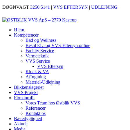
DØGNVAGT
3250 5141
|
VVS EFTERSYN
|
UDLEJNING
Hjem
Kompetencer
Bad og Wellness
Bestil EL- og VVS-Eftersyn online
Facility Service
Varmeteknik
VVS Service
VVS Eftersyn
Kloak & VA
Affugtning
Materiel-Udlejning
Blikkenslageriet
VVS Projekt
Firmaprofil
Vores Team hos Østblik VVS
Referencer
Kontakt os
Bæredygtighed
Aktuelt
Media