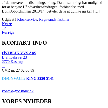
af det nuværende tilslutningsbidrag. Da du samtidigt har mulighed
for at benytte Håndværker-fradraget i forbindelse med
BoligJobordningen 2013/14, betyder dette at du lige nu kan […]
Udgivet i
Kloakservice
,
Regnvands-faskiner
Nyere
1
2
Forrige
KONTAKT INFO
ØSTBLIK VVS ApS
Bjørnbaksvej 23
2770 Kastrup
...
CVR nr. 27 02 63 89
DØGNVAGT:
RING 3250 5141
VVS SERVICE NU!
kontakt@oestblik.dk
VORES NYHEDER