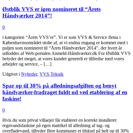
Østblik VVS er igen nomineret til “Årets
Håndværker 2014”!
0
i kategorien “Årets VVS’er”. Vi er som VVS & Service firma i
Københavnsområdet stolte af, at vi endnu engang er kommet med i
puljen som nomineret til “Årets Håndværker 2014”, der hvert år
udloddes af Web-portalen Anmeld-Håndværker.dk For Østblik VVS
betyder det meget, at vores kunder generelt er tilfredse med vores
arbejder og service, – […]
Udgivet i
Nyheder
,
VVS Teknik
Spar op til 30% på afledningsafgiften og benyt
håndværker-fradraget fuldt ud ved etablering af en
faskine!
0
Hvis du som privat villaejer får etableret en korrekt installeret
regnvandsfaskine på egen matrikel til afledning af tag- og
overfladevand, tilbyder flere kommuner et tilskud på helt op til 30%