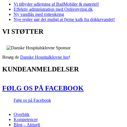
Vi tilbyder udlejning af BadMobiler & materiel!
Effektiv administration med Ordrestyring.dk
Ny vandlås med rottesikring
Nye regler gør det muligt at fjerne kalk fra drikkevandet!
VI STØTTER
Besøg de
Danske Hospitalklovne her
!
KUNDEANMELDELSER
FØLG OS PÅ FACEBOOK
Følg os på Facebook
Overblik
Kompetencer
Blog – Aktuelt