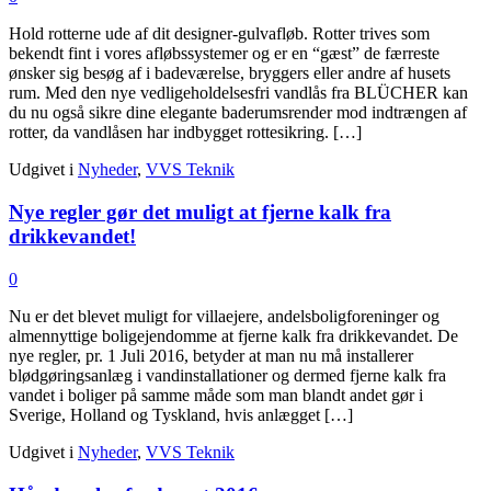
Hold rotterne ude af dit designer-gulvafløb. Rotter trives som
bekendt fint i vores afløbssystemer og er en “gæst” de færreste
ønsker sig besøg af i badeværelse, bryggers eller andre af husets
rum. Med den nye vedligeholdelsesfri vandlås fra BLÜCHER kan
du nu også sikre dine elegante baderumsrender mod indtrængen af
rotter, da vandlåsen har indbygget rottesikring. […]
Udgivet i
Nyheder
,
VVS Teknik
Nye regler gør det muligt at fjerne kalk fra
drikkevandet!
0
Nu er det blevet muligt for villaejere, andelsboligforeninger og
almennyttige boligejendomme at fjerne kalk fra drikkevandet. De
nye regler, pr. 1 Juli 2016, betyder at man nu må installerer
blødgøringsanlæg i vandinstallationer og dermed fjerne kalk fra
vandet i boliger på samme måde som man blandt andet gør i
Sverige, Holland og Tyskland, hvis anlægget […]
Udgivet i
Nyheder
,
VVS Teknik