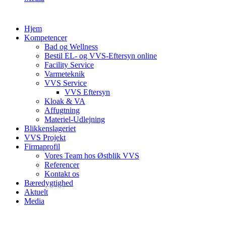
Hjem
Kompetencer
Bad og Wellness
Bestil EL- og VVS-Eftersyn online
Facility Service
Varmeteknik
VVS Service
VVS Eftersyn
Kloak & VA
Affugtning
Materiel-Udlejning
Blikkenslageriet
VVS Projekt
Firmaprofil
Vores Team hos Østblik VVS
Referencer
Kontakt os
Bæredygtighed
Aktuelt
Media
HENRIK HOLST