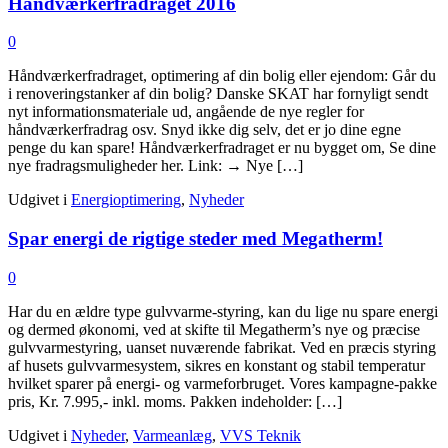
Håndværkerfradraget 2016
0
Håndværkerfradraget, optimering af din bolig eller ejendom: Går du
i renoveringstanker af din bolig? Danske SKAT har fornyligt sendt
nyt informationsmateriale ud, angående de nye regler for
håndværkerfradrag osv. Snyd ikke dig selv, det er jo dine egne
penge du kan spare! Håndværkerfradraget er nu bygget om, Se dine
nye fradragsmuligheder her. Link: → Nye […]
Udgivet i
Energioptimering
,
Nyheder
Spar energi de rigtige steder med Megatherm!
0
Har du en ældre type gulvvarme-styring, kan du lige nu spare energi
og dermed økonomi, ved at skifte til Megatherm’s nye og præcise
gulvvarmestyring, uanset nuværende fabrikat. Ved en præcis styring
af husets gulvvarmesystem, sikres en konstant og stabil temperatur
hvilket sparer på energi- og varmeforbruget. Vores kampagne-pakke
pris, Kr. 7.995,- inkl. moms. Pakken indeholder: […]
Udgivet i
Nyheder
,
Varmeanlæg
,
VVS Teknik