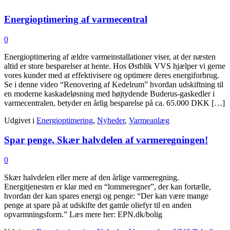
Energioptimering af varmecentral
0
Energioptimering af ældre varmeinstallationer viser, at der næsten
altid er store besparelser at hente. Hos Østblik VVS hjælper vi gerne
vores kunder med at effektivisere og optimere deres energiforbrug.
Se i denne video “Renovering af Kedelrum” hvordan udskiftning til
en moderne kaskadeløsning med højtydende Buderus-gaskedler i
varmecentralen, betyder en årlig besparelse på ca. 65.000 DKK […]
Udgivet i
Energioptimering
,
Nyheder
,
Varmeanlæg
Spar penge, Skær halvdelen af varmeregningen!
0
Skær halvdelen eller mere af den årlige varmeregning.
Energitjenesten er klar med en “lommeregner”, der kan fortælle,
hvordan der kan spares energi og penge: “Der kan være mange
penge at spare på at udskifte det gamle oliefyr til en anden
opvarmningsform.” Læs mere her: EPN.dk/bolig