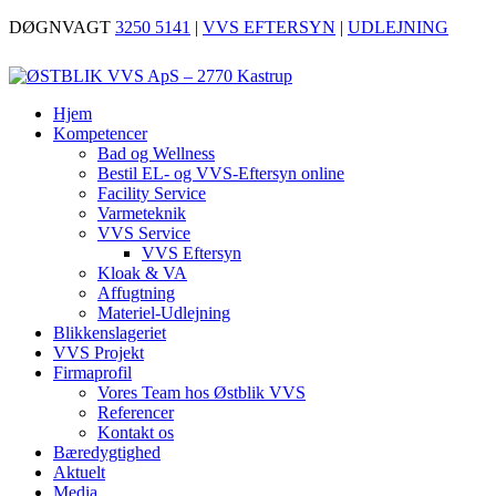
DØGNVAGT
3250 5141
|
VVS EFTERSYN
|
UDLEJNING
Hjem
Kompetencer
Bad og Wellness
Bestil EL- og VVS-Eftersyn online
Facility Service
Varmeteknik
VVS Service
VVS Eftersyn
Kloak & VA
Affugtning
Materiel-Udlejning
Blikkenslageriet
VVS Projekt
Firmaprofil
Vores Team hos Østblik VVS
Referencer
Kontakt os
Bæredygtighed
Aktuelt
Media