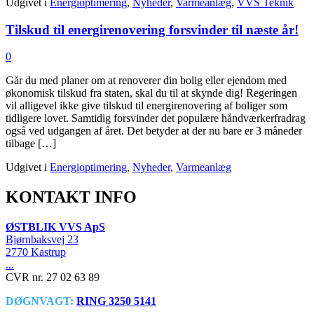
Udgivet i
Energioptimering
,
Nyheder
,
Varmeanlæg
,
VVS Teknik
Tilskud til energirenovering forsvinder til næste år!
0
Går du med planer om at renoverer din bolig eller ejendom med
økonomisk tilskud fra staten, skal du til at skynde dig! Regeringen
vil alligevel ikke give tilskud til energirenovering af boliger som
tidligere lovet. Samtidig forsvinder det populære håndværkerfradrag
også ved udgangen af året. Det betyder at der nu bare er 3 måneder
tilbage […]
Udgivet i
Energioptimering
,
Nyheder
,
Varmeanlæg
KONTAKT INFO
ØSTBLIK VVS ApS
Bjørnbaksvej 23
2770 Kastrup
...
CVR nr. 27 02 63 89
DØGNVAGT:
RING 3250 5141