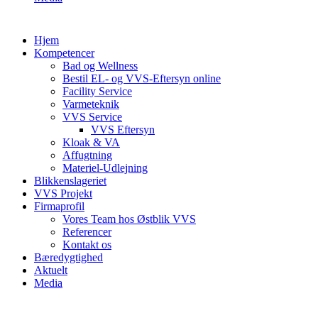
Hjem
Kompetencer
Bad og Wellness
Bestil EL- og VVS-Eftersyn online
Facility Service
Varmeteknik
VVS Service
VVS Eftersyn
Kloak & VA
Affugtning
Materiel-Udlejning
Blikkenslageriet
VVS Projekt
Firmaprofil
Vores Team hos Østblik VVS
Referencer
Kontakt os
Bæredygtighed
Aktuelt
Media
SPAR ENERGI