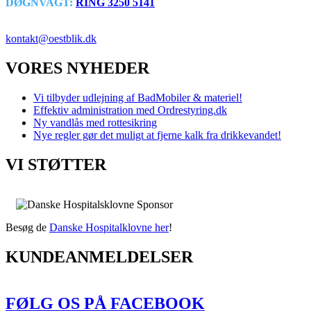
DØGNVAGT:
RING 3250 5141
VVS SERVICE NU!
kontakt@oestblik.dk
VORES NYHEDER
Vi tilbyder udlejning af BadMobiler & materiel!
Effektiv administration med Ordrestyring.dk
Ny vandlås med rottesikring
Nye regler gør det muligt at fjerne kalk fra drikkevandet!
VI STØTTER
Besøg de
Danske Hospitalklovne her
!
KUNDEANMELDELSER
FØLG OS PÅ FACEBOOK