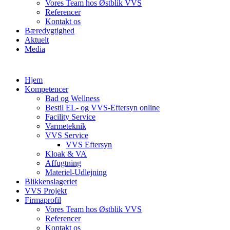
Vores Team hos Østblik VVS
Referencer
Kontakt os
Bæredygtighed
Aktuelt
Media
Hjem
Kompetencer
Bad og Wellness
Bestil EL- og VVS-Eftersyn online
Facility Service
Varmeteknik
VVS Service
VVS Eftersyn
Kloak & VA
Affugtning
Materiel-Udlejning
Blikkenslageriet
VVS Projekt
Firmaprofil
Vores Team hos Østblik VVS
Referencer
Kontakt os