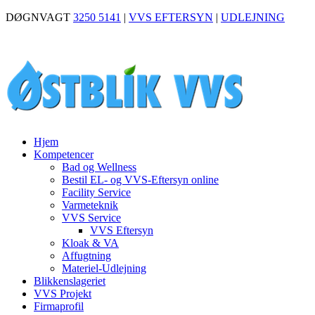
DØGNVAGT
3250 5141
|
VVS EFTERSYN
|
UDLEJNING
Hjem
Kompetencer
Bad og Wellness
Bestil EL- og VVS-Eftersyn online
Facility Service
Varmeteknik
VVS Service
VVS Eftersyn
Kloak & VA
Affugtning
Materiel-Udlejning
Blikkenslageriet
VVS Projekt
Firmaprofil