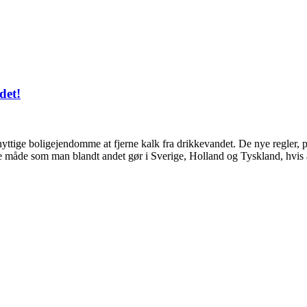
BLØDGØRINGSANLÆG
det!
nyttige boligejendomme at fjerne kalk fra drikkevandet. De nye regler, p
mme måde som man blandt andet gør i Sverige, Holland og Tyskland, hvi