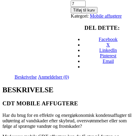
Affugter
CDT
Tilføj til kurv
60
Kategori:
Mobile affugtere
(Leje)
antal
DEL DETTE:
Facebook
X
LinkedIn
Pinterest
Email
Beskrivelse
Anmeldelser (0)
BESKRIVELSE
CDT MOBILE AFFUGTERE
Har du brug for en effektiv og energiøkonomisk kondensaffugter til
udtørring af vandskader efter skybrud, oversvømmelser eller som
følge af sprængte vandrør og frostskader?