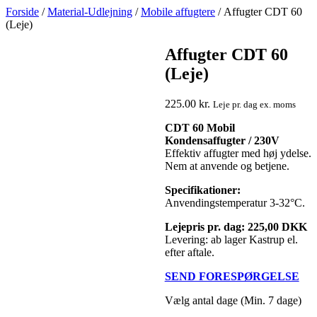
Spring
Forside
/
Material-Udlejning
/
Mobile affugtere
/ Affugter CDT 60
til
(Leje)
indhold
Affugter CDT 60
(Leje)
225.00
kr.
Leje pr. dag ex. moms
CDT 60 Mobil
Kondensaffugter / 230V
Effektiv affugter med høj ydelse.
Nem at anvende og betjene.
Specifikationer:
Anvendingstemperatur 3-32°C.
Lejepris pr. dag: 225,00 DKK
Levering: ab lager Kastrup el.
efter aftale.
SEND FORESPØRGELSE
Vælg antal dage (Min. 7 dage)