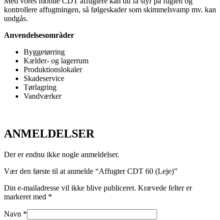
Med vores mobile CDT affugtere kan du få styr på fugten og
kontrollere affugtningen, så følgeskader som skimmelsvamp mv. kan
undgås.
Anvendelsesområder
Byggetørring
Kælder- og lagerrum
Produktionslokaler
Skadeservice
Tørlagring
Vandværker
ANMELDELSER
Der er endnu ikke nogle anmeldelser.
Vær den første til at anmelde “Affugter CDT 60 (Leje)”
Din e-mailadresse vil ikke blive publiceret.
Krævede felter er
markeret med
*
Navn
*